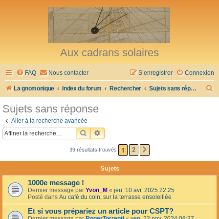
Aux cadrans solaires
FAQ
Nous contacter
S’enregistrer
Connexion
R
La gnomonique
Index du forum
Rechercher
Sujets sans réponse
e
Sujets sans réponse
c
Aller à la recherche avancée
h
RECHERCHER
RECHERCHE AVANCÉE
e
1
2
39 résultats trouvés
SUIVANTE
r
c
Sujets
h
1000e message !
e
Dernier message par
Yvon_M
«
jeu. 10 avr. 2025 22:25
Posté dans
Au café du coin, sur la terrasse ensoleillée
r
Et si vous prépariez un article pour CSPT?
Dernier message par
RogerTorrenti
«
ven. 22 nov. 2024 08:37