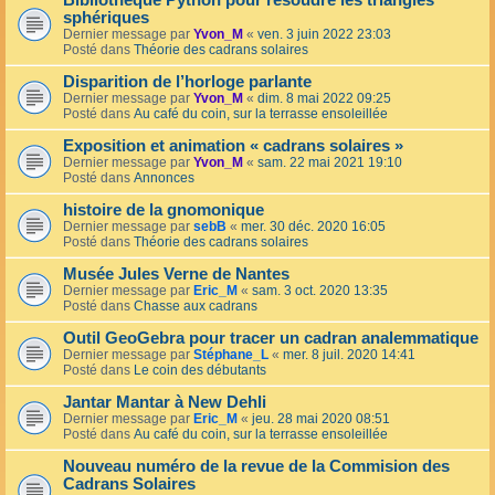
Bibliothèque Python pour résoudre les triangles
sphériques
Dernier message par
Yvon_M
«
ven. 3 juin 2022 23:03
Posté dans
Théorie des cadrans solaires
Disparition de l’horloge parlante
Dernier message par
Yvon_M
«
dim. 8 mai 2022 09:25
Posté dans
Au café du coin, sur la terrasse ensoleillée
Exposition et animation « cadrans solaires »
Dernier message par
Yvon_M
«
sam. 22 mai 2021 19:10
Posté dans
Annonces
histoire de la gnomonique
Dernier message par
sebB
«
mer. 30 déc. 2020 16:05
Posté dans
Théorie des cadrans solaires
Musée Jules Verne de Nantes
Dernier message par
Eric_M
«
sam. 3 oct. 2020 13:35
Posté dans
Chasse aux cadrans
Outil GeoGebra pour tracer un cadran analemmatique
Dernier message par
Stéphane_L
«
mer. 8 juil. 2020 14:41
Posté dans
Le coin des débutants
Jantar Mantar à New Dehli
Dernier message par
Eric_M
«
jeu. 28 mai 2020 08:51
Posté dans
Au café du coin, sur la terrasse ensoleillée
Nouveau numéro de la revue de la Commision des
Cadrans Solaires