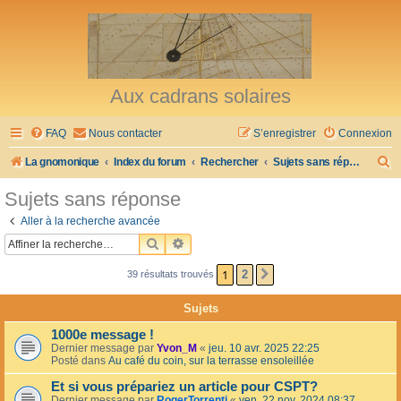
Aux cadrans solaires
FAQ
Nous contacter
S’enregistrer
Connexion
R
La gnomonique
Index du forum
Rechercher
Sujets sans réponse
e
Sujets sans réponse
c
Aller à la recherche avancée
h
RECHERCHER
RECHERCHE AVANCÉE
e
1
2
39 résultats trouvés
SUIVANTE
r
c
Sujets
h
1000e message !
e
Dernier message par
Yvon_M
«
jeu. 10 avr. 2025 22:25
Posté dans
Au café du coin, sur la terrasse ensoleillée
r
Et si vous prépariez un article pour CSPT?
Dernier message par
RogerTorrenti
«
ven. 22 nov. 2024 08:37