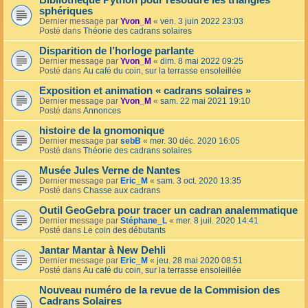
Bibliothèque Python pour résoudre les triangles
sphériques
Dernier message par
Yvon_M
«
ven. 3 juin 2022 23:03
Posté dans
Théorie des cadrans solaires
Disparition de l’horloge parlante
Dernier message par
Yvon_M
«
dim. 8 mai 2022 09:25
Posté dans
Au café du coin, sur la terrasse ensoleillée
Exposition et animation « cadrans solaires »
Dernier message par
Yvon_M
«
sam. 22 mai 2021 19:10
Posté dans
Annonces
histoire de la gnomonique
Dernier message par
sebB
«
mer. 30 déc. 2020 16:05
Posté dans
Théorie des cadrans solaires
Musée Jules Verne de Nantes
Dernier message par
Eric_M
«
sam. 3 oct. 2020 13:35
Posté dans
Chasse aux cadrans
Outil GeoGebra pour tracer un cadran analemmatique
Dernier message par
Stéphane_L
«
mer. 8 juil. 2020 14:41
Posté dans
Le coin des débutants
Jantar Mantar à New Dehli
Dernier message par
Eric_M
«
jeu. 28 mai 2020 08:51
Posté dans
Au café du coin, sur la terrasse ensoleillée
Nouveau numéro de la revue de la Commision des
Cadrans Solaires