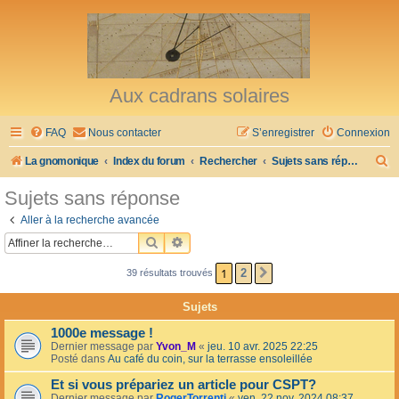
Aux cadrans solaires
FAQ
Nous contacter
S’enregistrer
Connexion
R
La gnomonique
Index du forum
Rechercher
Sujets sans réponse
e
Sujets sans réponse
c
Aller à la recherche avancée
h
RECHERCHER
RECHERCHE AVANCÉE
e
1
2
39 résultats trouvés
SUIVANTE
r
c
Sujets
h
1000e message !
e
Dernier message par
Yvon_M
«
jeu. 10 avr. 2025 22:25
Posté dans
Au café du coin, sur la terrasse ensoleillée
r
Et si vous prépariez un article pour CSPT?
Dernier message par
RogerTorrenti
«
ven. 22 nov. 2024 08:37