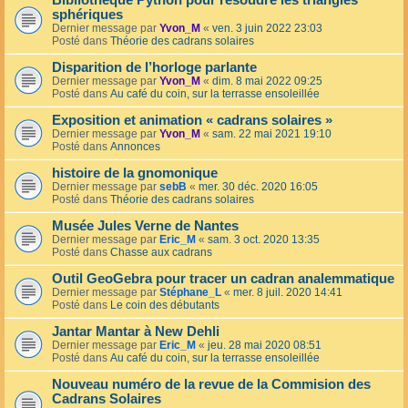
Bibliothèque Python pour résoudre les triangles
sphériques
Dernier message par
Yvon_M
«
ven. 3 juin 2022 23:03
Posté dans
Théorie des cadrans solaires
Disparition de l’horloge parlante
Dernier message par
Yvon_M
«
dim. 8 mai 2022 09:25
Posté dans
Au café du coin, sur la terrasse ensoleillée
Exposition et animation « cadrans solaires »
Dernier message par
Yvon_M
«
sam. 22 mai 2021 19:10
Posté dans
Annonces
histoire de la gnomonique
Dernier message par
sebB
«
mer. 30 déc. 2020 16:05
Posté dans
Théorie des cadrans solaires
Musée Jules Verne de Nantes
Dernier message par
Eric_M
«
sam. 3 oct. 2020 13:35
Posté dans
Chasse aux cadrans
Outil GeoGebra pour tracer un cadran analemmatique
Dernier message par
Stéphane_L
«
mer. 8 juil. 2020 14:41
Posté dans
Le coin des débutants
Jantar Mantar à New Dehli
Dernier message par
Eric_M
«
jeu. 28 mai 2020 08:51
Posté dans
Au café du coin, sur la terrasse ensoleillée
Nouveau numéro de la revue de la Commision des
Cadrans Solaires