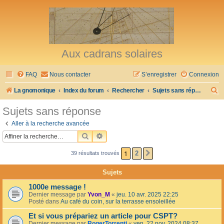
Aux cadrans solaires
FAQ
Nous contacter
S’enregistrer
Connexion
R
La gnomonique
Index du forum
Rechercher
Sujets sans réponse
e
Sujets sans réponse
c
Aller à la recherche avancée
h
RECHERCHER
RECHERCHE AVANCÉE
e
1
2
39 résultats trouvés
SUIVANTE
r
c
Sujets
h
1000e message !
e
Dernier message par
Yvon_M
«
jeu. 10 avr. 2025 22:25
Posté dans
Au café du coin, sur la terrasse ensoleillée
r
Et si vous prépariez un article pour CSPT?
Dernier message par
RogerTorrenti
«
ven. 22 nov. 2024 08:37