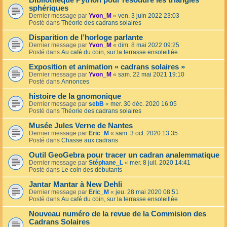
Bibliothèque Python pour résoudre les triangles
sphériques
Dernier message par
Yvon_M
«
ven. 3 juin 2022 23:03
Posté dans
Théorie des cadrans solaires
Disparition de l’horloge parlante
Dernier message par
Yvon_M
«
dim. 8 mai 2022 09:25
Posté dans
Au café du coin, sur la terrasse ensoleillée
Exposition et animation « cadrans solaires »
Dernier message par
Yvon_M
«
sam. 22 mai 2021 19:10
Posté dans
Annonces
histoire de la gnomonique
Dernier message par
sebB
«
mer. 30 déc. 2020 16:05
Posté dans
Théorie des cadrans solaires
Musée Jules Verne de Nantes
Dernier message par
Eric_M
«
sam. 3 oct. 2020 13:35
Posté dans
Chasse aux cadrans
Outil GeoGebra pour tracer un cadran analemmatique
Dernier message par
Stéphane_L
«
mer. 8 juil. 2020 14:41
Posté dans
Le coin des débutants
Jantar Mantar à New Dehli
Dernier message par
Eric_M
«
jeu. 28 mai 2020 08:51
Posté dans
Au café du coin, sur la terrasse ensoleillée
Nouveau numéro de la revue de la Commision des
Cadrans Solaires