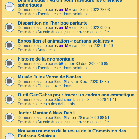
Bibliothèque Python pour résoudre les triangles
sphériques
Dernier message par
Yvon_M
«
ven. 3 juin 2022 23:03
Posté dans
Théorie des cadrans solaires
Disparition de l’horloge parlante
Dernier message par
Yvon_M
«
dim. 8 mai 2022 09:25
Posté dans
Au café du coin, sur la terrasse ensoleillée
Exposition et animation « cadrans solaires »
Dernier message par
Yvon_M
«
sam. 22 mai 2021 19:10
Posté dans
Annonces
histoire de la gnomonique
Dernier message par
sebB
«
mer. 30 déc. 2020 16:05
Posté dans
Théorie des cadrans solaires
Musée Jules Verne de Nantes
Dernier message par
Eric_M
«
sam. 3 oct. 2020 13:35
Posté dans
Chasse aux cadrans
Outil GeoGebra pour tracer un cadran analemmatique
Dernier message par
Stéphane_L
«
mer. 8 juil. 2020 14:41
Posté dans
Le coin des débutants
Jantar Mantar à New Dehli
Dernier message par
Eric_M
«
jeu. 28 mai 2020 08:51
Posté dans
Au café du coin, sur la terrasse ensoleillée
Nouveau numéro de la revue de la Commision des
Cadrans Solaires