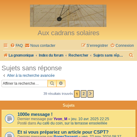
Aux cadrans solaires
FAQ
Nous contacter
S’enregistrer
Connexion
R
La gnomonique
Index du forum
Rechercher
Sujets sans réponse
e
Sujets sans réponse
c
Aller à la recherche avancée
h
RECHERCHER
RECHERCHE AVANCÉE
e
1
2
39 résultats trouvés
SUIVANTE
r
c
Sujets
h
1000e message !
e
Dernier message par
Yvon_M
«
jeu. 10 avr. 2025 22:25
Posté dans
Au café du coin, sur la terrasse ensoleillée
r
Et si vous prépariez un article pour CSPT?
Dernier message par
RogerTorrenti
«
ven. 22 nov. 2024 08:37