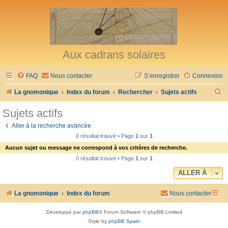
Aux cadrans solaires
FAQ
Nous contacter
S’enregistrer
Connexion
R
La gnomonique
Index du forum
Rechercher
Sujets actifs
e
Sujets actifs
c
Aller à la recherche avancée
h
0 résultat trouvé • Page
1
sur
1
e
Aucun sujet ou message ne correspond à vos critères de recherche.
r
0 résultat trouvé • Page
1
sur
1
c
ALLER À
h
La gnomonique
Index du forum
Nous contacter
e
r
Développé par
phpBB
® Forum Software © phpBB Limited
Style by
phpBB Spain