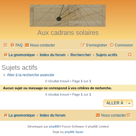
Aux cadrans solaires
FAQ
Nous contacter
S’enregistrer
Connexion
R
La gnomonique
Index du forum
Rechercher
Sujets actifs
e
Sujets actifs
c
Aller à la recherche avancée
h
0 résultat trouvé • Page
1
sur
1
e
Aucun sujet ou message ne correspond à vos critères de recherche.
r
0 résultat trouvé • Page
1
sur
1
c
ALLER À
h
La gnomonique
Index du forum
Nous contacter
e
r
Développé par
phpBB
® Forum Software © phpBB Limited
Style by
phpBB Spain