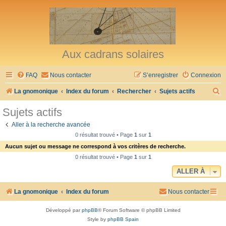
Aux cadrans solaires
FAQ
Nous contacter
S’enregistrer
Connexion
R
La gnomonique
Index du forum
Rechercher
Sujets actifs
e
Sujets actifs
c
Aller à la recherche avancée
h
0 résultat trouvé • Page
1
sur
1
e
Aucun sujet ou message ne correspond à vos critères de recherche.
r
0 résultat trouvé • Page
1
sur
1
c
ALLER À
h
La gnomonique
Index du forum
Nous contacter
e
r
Développé par
phpBB
® Forum Software © phpBB Limited
Style by
phpBB Spain