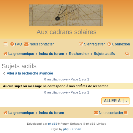
Aux cadrans solaires
FAQ
Nous contacter
S’enregistrer
Connexion
R
La gnomonique
Index du forum
Rechercher
Sujets actifs
e
Sujets actifs
c
Aller à la recherche avancée
h
0 résultat trouvé • Page
1
sur
1
e
Aucun sujet ou message ne correspond à vos critères de recherche.
r
0 résultat trouvé • Page
1
sur
1
c
ALLER À
h
La gnomonique
Index du forum
Nous contacter
e
r
Développé par
phpBB
® Forum Software © phpBB Limited
Style by
phpBB Spain