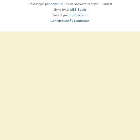
Développé par
phpBB
® Forum Software © phpBB Limited
Style by
phpBB Spain
Traduit par
phpBB-fr.com
Confidentialité
|
Conditions