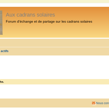
Aux cadrans solaires
Forum d'échange et de partage sur les cadrans solaires
 actifs
he.
Nous cont