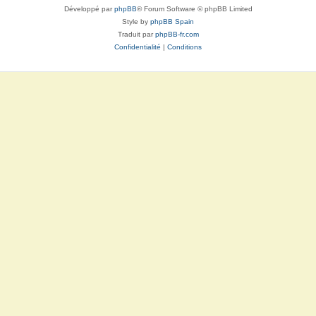
Développé par
phpBB
® Forum Software © phpBB Limited
Style by
phpBB Spain
Traduit par
phpBB-fr.com
Confidentialité
|
Conditions