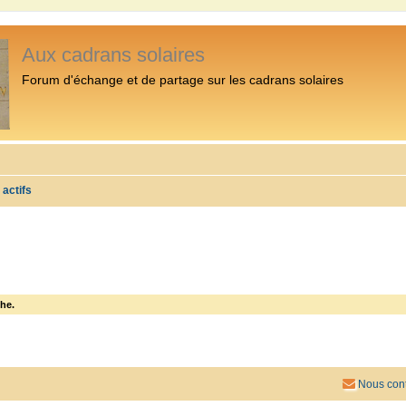
Aux cadrans solaires
Forum d'échange et de partage sur les cadrans solaires
 actifs
he.
Nous cont