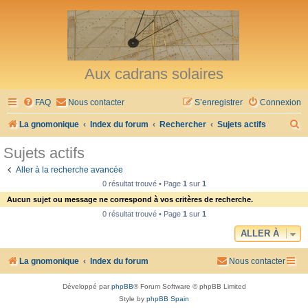
Aux cadrans solaires
FAQ
Nous contacter
S’enregistrer
Connexion
R
La gnomonique
Index du forum
Rechercher
Sujets actifs
e
Sujets actifs
c
Aller à la recherche avancée
h
0 résultat trouvé • Page
1
sur
1
e
Aucun sujet ou message ne correspond à vos critères de recherche.
r
0 résultat trouvé • Page
1
sur
1
c
ALLER À
h
La gnomonique
Index du forum
Nous contacter
e
r
Développé par
phpBB
® Forum Software © phpBB Limited
Style by
phpBB Spain