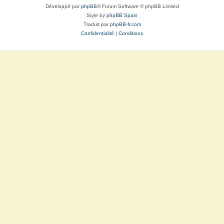
Développé par
phpBB
® Forum Software © phpBB Limited
Style by
phpBB Spain
Traduit par
phpBB-fr.com
Confidentialité
|
Conditions