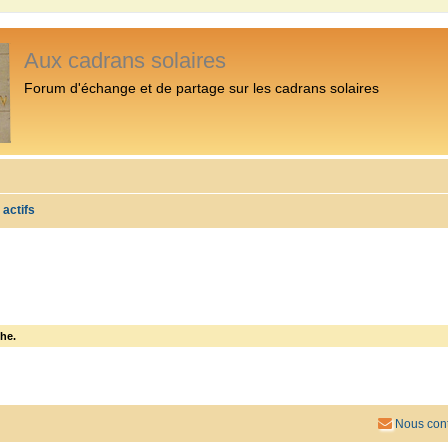
Aux cadrans solaires
Forum d'échange et de partage sur les cadrans solaires
 actifs
he.
Nous cont