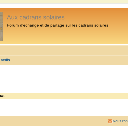
Aux cadrans solaires
Forum d'échange et de partage sur les cadrans solaires
 actifs
he.
Nous cont