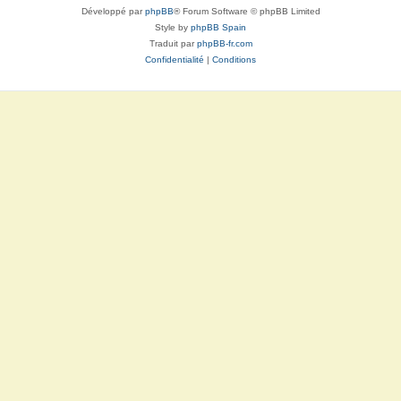
Développé par
phpBB
® Forum Software © phpBB Limited
Style by
phpBB Spain
Traduit par
phpBB-fr.com
Confidentialité
|
Conditions