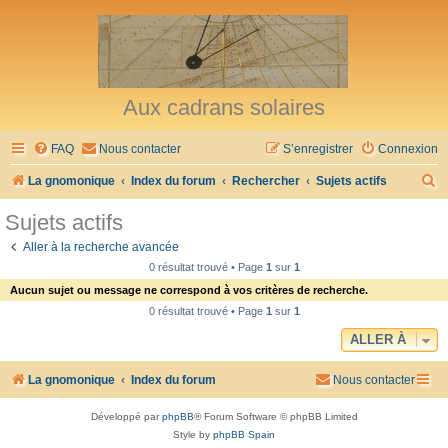
Aux cadrans solaires
FAQ
Nous contacter
S’enregistrer
Connexion
R
La gnomonique
Index du forum
Rechercher
Sujets actifs
e
Sujets actifs
c
Aller à la recherche avancée
h
0 résultat trouvé • Page
1
sur
1
e
Aucun sujet ou message ne correspond à vos critères de recherche.
r
0 résultat trouvé • Page
1
sur
1
c
ALLER À
h
La gnomonique
Index du forum
Nous contacter
e
r
Développé par
phpBB
® Forum Software © phpBB Limited
Style by
phpBB Spain