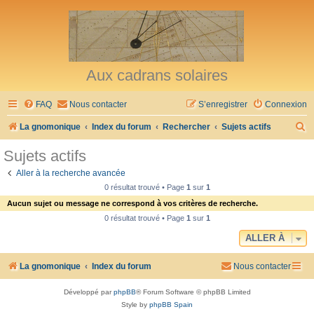
Aux cadrans solaires
FAQ
Nous contacter
S’enregistrer
Connexion
R
La gnomonique
Index du forum
Rechercher
Sujets actifs
e
Sujets actifs
c
Aller à la recherche avancée
h
0 résultat trouvé • Page
1
sur
1
e
Aucun sujet ou message ne correspond à vos critères de recherche.
r
0 résultat trouvé • Page
1
sur
1
c
ALLER À
h
La gnomonique
Index du forum
Nous contacter
e
r
Développé par
phpBB
® Forum Software © phpBB Limited
Style by
phpBB Spain