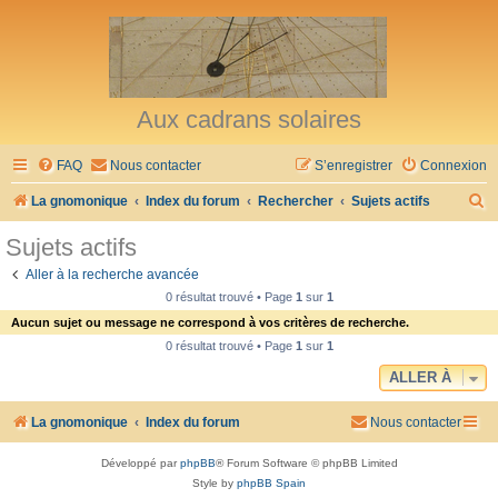
Aux cadrans solaires
FAQ
Nous contacter
S’enregistrer
Connexion
R
La gnomonique
Index du forum
Rechercher
Sujets actifs
e
Sujets actifs
c
Aller à la recherche avancée
h
0 résultat trouvé • Page
1
sur
1
e
Aucun sujet ou message ne correspond à vos critères de recherche.
r
0 résultat trouvé • Page
1
sur
1
c
ALLER À
h
La gnomonique
Index du forum
Nous contacter
e
r
Développé par
phpBB
® Forum Software © phpBB Limited
Style by
phpBB Spain