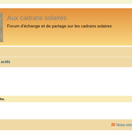
Aux cadrans solaires
Forum d'échange et de partage sur les cadrans solaires
 actifs
he.
Nous cont