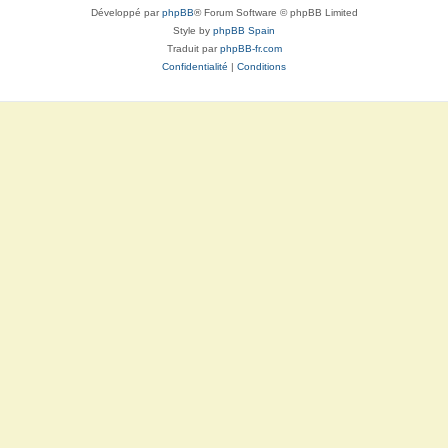
Développé par
phpBB
® Forum Software © phpBB Limited
Style by
phpBB Spain
Traduit par
phpBB-fr.com
Confidentialité
|
Conditions