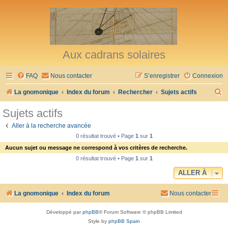
Aux cadrans solaires
FAQ
Nous contacter
S’enregistrer
Connexion
R
La gnomonique
Index du forum
Rechercher
Sujets actifs
e
Sujets actifs
c
Aller à la recherche avancée
h
0 résultat trouvé • Page
1
sur
1
e
Aucun sujet ou message ne correspond à vos critères de recherche.
r
0 résultat trouvé • Page
1
sur
1
c
ALLER À
h
La gnomonique
Index du forum
Nous contacter
e
r
Développé par
phpBB
® Forum Software © phpBB Limited
Style by
phpBB Spain