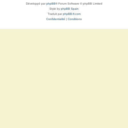
Développé par
phpBB
® Forum Software © phpBB Limited
Style by
phpBB Spain
Traduit par
phpBB-fr.com
Confidentialité
|
Conditions