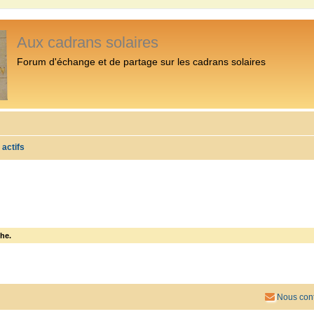
Aux cadrans solaires
Forum d'échange et de partage sur les cadrans solaires
 actifs
he.
Nous cont