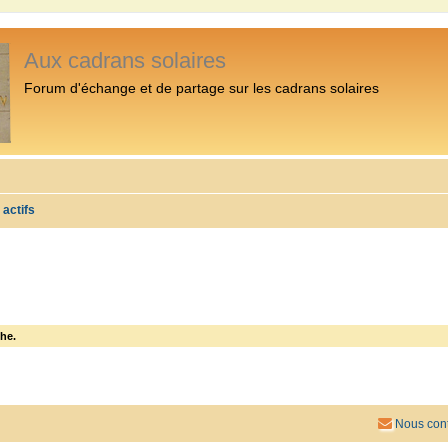
Aux cadrans solaires
Forum d'échange et de partage sur les cadrans solaires
 actifs
he.
Nous cont