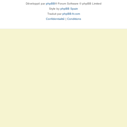
Développé par
phpBB
® Forum Software © phpBB Limited
Style by
phpBB Spain
Traduit par
phpBB-fr.com
Confidentialité
|
Conditions