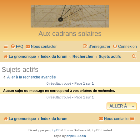
Aux cadrans solaires
FAQ
Nous contacter
S’enregistrer
Connexion
R
La gnomonique
Index du forum
Rechercher
Sujets actifs
e
Sujets actifs
c
Aller à la recherche avancée
h
0 résultat trouvé • Page
1
sur
1
e
Aucun sujet ou message ne correspond à vos critères de recherche.
r
0 résultat trouvé • Page
1
sur
1
c
ALLER À
h
La gnomonique
Index du forum
Nous contacter
e
r
Développé par
phpBB
® Forum Software © phpBB Limited
Style by
phpBB Spain