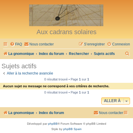
Aux cadrans solaires
FAQ
Nous contacter
S’enregistrer
Connexion
R
La gnomonique
Index du forum
Rechercher
Sujets actifs
e
Sujets actifs
c
Aller à la recherche avancée
h
0 résultat trouvé • Page
1
sur
1
e
Aucun sujet ou message ne correspond à vos critères de recherche.
r
0 résultat trouvé • Page
1
sur
1
c
ALLER À
h
La gnomonique
Index du forum
Nous contacter
e
r
Développé par
phpBB
® Forum Software © phpBB Limited
Style by
phpBB Spain