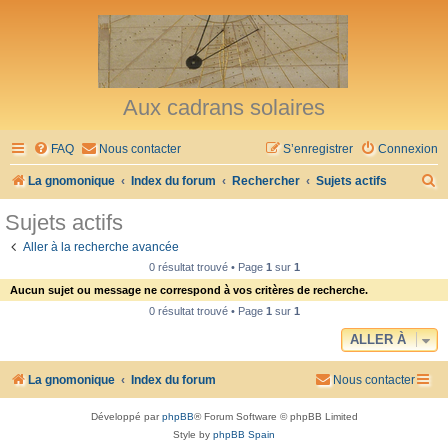
Aux cadrans solaires
FAQ
Nous contacter
S’enregistrer
Connexion
R
La gnomonique
Index du forum
Rechercher
Sujets actifs
e
Sujets actifs
c
Aller à la recherche avancée
h
0 résultat trouvé • Page
1
sur
1
e
Aucun sujet ou message ne correspond à vos critères de recherche.
r
0 résultat trouvé • Page
1
sur
1
c
ALLER À
h
La gnomonique
Index du forum
Nous contacter
e
r
Développé par
phpBB
® Forum Software © phpBB Limited
Style by
phpBB Spain