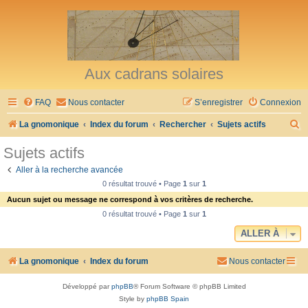
Aux cadrans solaires
FAQ
Nous contacter
S’enregistrer
Connexion
R
La gnomonique
Index du forum
Rechercher
Sujets actifs
e
Sujets actifs
c
Aller à la recherche avancée
h
0 résultat trouvé • Page
1
sur
1
e
Aucun sujet ou message ne correspond à vos critères de recherche.
r
0 résultat trouvé • Page
1
sur
1
c
ALLER À
h
La gnomonique
Index du forum
Nous contacter
e
r
Développé par
phpBB
® Forum Software © phpBB Limited
Style by
phpBB Spain