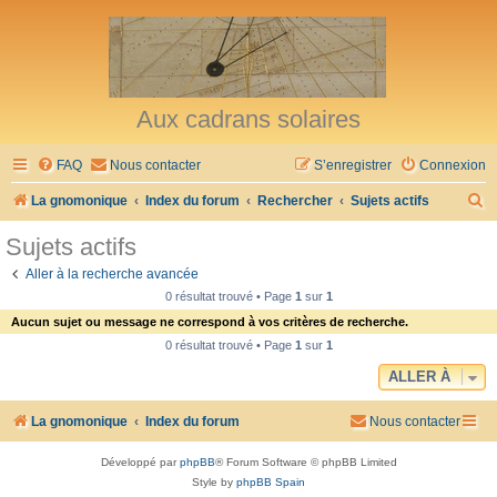
Aux cadrans solaires
FAQ
Nous contacter
S’enregistrer
Connexion
R
La gnomonique
Index du forum
Rechercher
Sujets actifs
e
Sujets actifs
c
Aller à la recherche avancée
h
0 résultat trouvé • Page
1
sur
1
e
Aucun sujet ou message ne correspond à vos critères de recherche.
r
0 résultat trouvé • Page
1
sur
1
c
ALLER À
h
La gnomonique
Index du forum
Nous contacter
e
r
Développé par
phpBB
® Forum Software © phpBB Limited
Style by
phpBB Spain