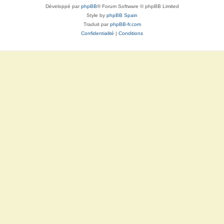
Développé par
phpBB
® Forum Software © phpBB Limited
Style by
phpBB Spain
Traduit par
phpBB-fr.com
Confidentialité
|
Conditions