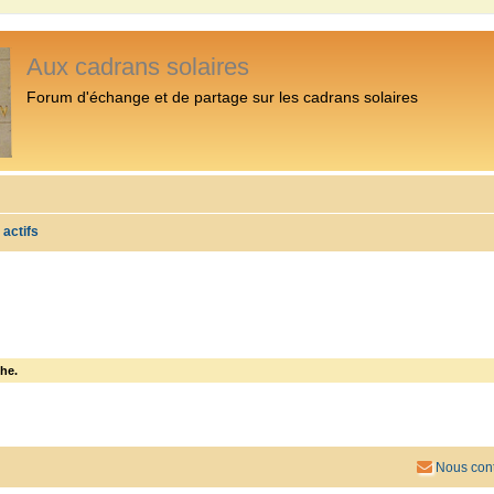
Aux cadrans solaires
Forum d'échange et de partage sur les cadrans solaires
 actifs
he.
Nous cont