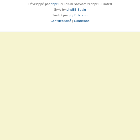
Développé par
phpBB
® Forum Software © phpBB Limited
Style by
phpBB Spain
Traduit par
phpBB-fr.com
Confidentialité
|
Conditions