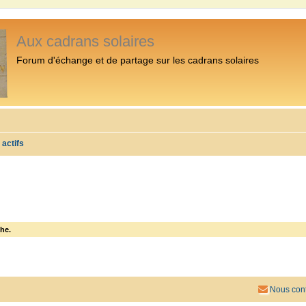
Aux cadrans solaires
Forum d'échange et de partage sur les cadrans solaires
 actifs
he.
Nous cont