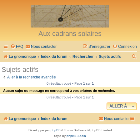
Aux cadrans solaires
FAQ
Nous contacter
S’enregistrer
Connexion
R
La gnomonique
Index du forum
Rechercher
Sujets actifs
e
Sujets actifs
c
Aller à la recherche avancée
h
0 résultat trouvé • Page
1
sur
1
e
Aucun sujet ou message ne correspond à vos critères de recherche.
r
0 résultat trouvé • Page
1
sur
1
c
ALLER À
h
La gnomonique
Index du forum
Nous contacter
e
r
Développé par
phpBB
® Forum Software © phpBB Limited
Style by
phpBB Spain