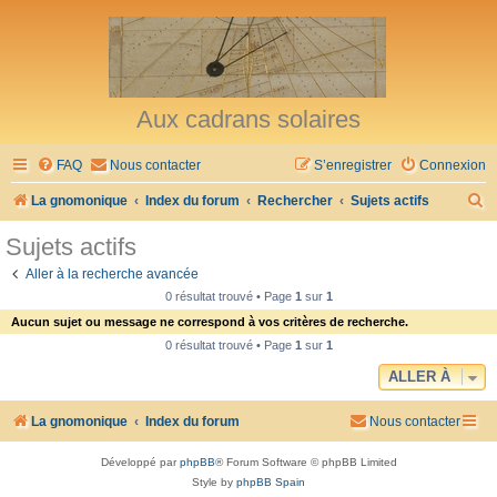
Aux cadrans solaires
FAQ
Nous contacter
S’enregistrer
Connexion
R
La gnomonique
Index du forum
Rechercher
Sujets actifs
e
Sujets actifs
c
Aller à la recherche avancée
h
0 résultat trouvé • Page
1
sur
1
e
Aucun sujet ou message ne correspond à vos critères de recherche.
r
0 résultat trouvé • Page
1
sur
1
c
ALLER À
h
La gnomonique
Index du forum
Nous contacter
e
r
Développé par
phpBB
® Forum Software © phpBB Limited
Style by
phpBB Spain