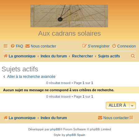
Aux cadrans solaires
FAQ
Nous contacter
S’enregistrer
Connexion
R
La gnomonique
Index du forum
Rechercher
Sujets actifs
e
Sujets actifs
c
Aller à la recherche avancée
h
0 résultat trouvé • Page
1
sur
1
e
Aucun sujet ou message ne correspond à vos critères de recherche.
r
0 résultat trouvé • Page
1
sur
1
c
ALLER À
h
La gnomonique
Index du forum
Nous contacter
e
r
Développé par
phpBB
® Forum Software © phpBB Limited
Style by
phpBB Spain