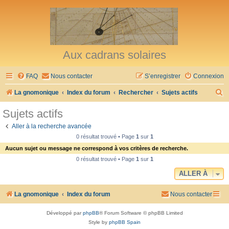
Aux cadrans solaires
FAQ
Nous contacter
S’enregistrer
Connexion
R
La gnomonique
Index du forum
Rechercher
Sujets actifs
e
Sujets actifs
c
Aller à la recherche avancée
h
0 résultat trouvé • Page
1
sur
1
e
Aucun sujet ou message ne correspond à vos critères de recherche.
r
0 résultat trouvé • Page
1
sur
1
c
ALLER À
h
La gnomonique
Index du forum
Nous contacter
e
r
Développé par
phpBB
® Forum Software © phpBB Limited
Style by
phpBB Spain