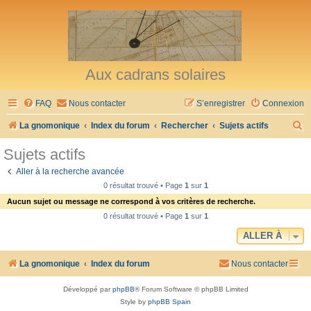
Aux cadrans solaires
FAQ
Nous contacter
S’enregistrer
Connexion
R
La gnomonique
Index du forum
Rechercher
Sujets actifs
e
Sujets actifs
c
Aller à la recherche avancée
h
0 résultat trouvé • Page
1
sur
1
e
Aucun sujet ou message ne correspond à vos critères de recherche.
r
0 résultat trouvé • Page
1
sur
1
c
ALLER À
h
La gnomonique
Index du forum
Nous contacter
e
r
Développé par
phpBB
® Forum Software © phpBB Limited
Style by
phpBB Spain