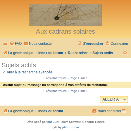
Aux cadrans solaires
FAQ
Nous contacter
S’enregistrer
Connexion
R
La gnomonique
Index du forum
Rechercher
Sujets actifs
e
Sujets actifs
c
Aller à la recherche avancée
h
0 résultat trouvé • Page
1
sur
1
e
Aucun sujet ou message ne correspond à vos critères de recherche.
r
0 résultat trouvé • Page
1
sur
1
c
ALLER À
h
La gnomonique
Index du forum
Nous contacter
e
r
Développé par
phpBB
® Forum Software © phpBB Limited
Style by
phpBB Spain