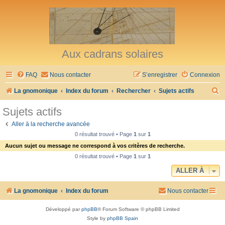
Aux cadrans solaires
FAQ
Nous contacter
S’enregistrer
Connexion
R
La gnomonique
Index du forum
Rechercher
Sujets actifs
e
Sujets actifs
c
Aller à la recherche avancée
h
0 résultat trouvé • Page
1
sur
1
e
Aucun sujet ou message ne correspond à vos critères de recherche.
r
0 résultat trouvé • Page
1
sur
1
c
ALLER À
h
La gnomonique
Index du forum
Nous contacter
e
r
Développé par
phpBB
® Forum Software © phpBB Limited
Style by
phpBB Spain