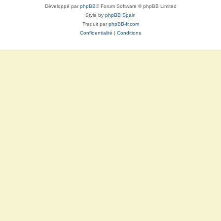
Développé par
phpBB
® Forum Software © phpBB Limited
Style by
phpBB Spain
Traduit par
phpBB-fr.com
Confidentialité
|
Conditions