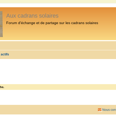
Aux cadrans solaires
Forum d'échange et de partage sur les cadrans solaires
 actifs
he.
Nous cont