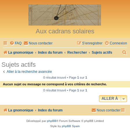
Aux cadrans solaires
FAQ
Nous contacter
S’enregistrer
Connexion
R
La gnomonique
Index du forum
Rechercher
Sujets actifs
e
Sujets actifs
c
Aller à la recherche avancée
h
0 résultat trouvé • Page
1
sur
1
e
Aucun sujet ou message ne correspond à vos critères de recherche.
r
0 résultat trouvé • Page
1
sur
1
c
ALLER À
h
La gnomonique
Index du forum
Nous contacter
e
r
Développé par
phpBB
® Forum Software © phpBB Limited
Style by
phpBB Spain