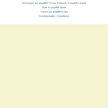
Développé par
phpBB
® Forum Software © phpBB Limited
Style by
phpBB Spain
Traduit par
phpBB-fr.com
Confidentialité
|
Conditions