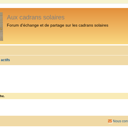
Aux cadrans solaires
Forum d'échange et de partage sur les cadrans solaires
 actifs
he.
Nous cont