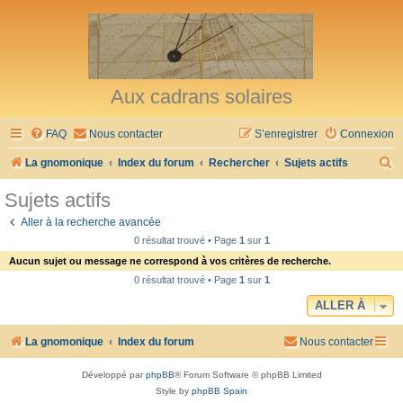
Aux cadrans solaires
FAQ
Nous contacter
S’enregistrer
Connexion
R
La gnomonique
Index du forum
Rechercher
Sujets actifs
e
Sujets actifs
c
Aller à la recherche avancée
h
0 résultat trouvé • Page
1
sur
1
e
Aucun sujet ou message ne correspond à vos critères de recherche.
r
0 résultat trouvé • Page
1
sur
1
c
ALLER À
h
La gnomonique
Index du forum
Nous contacter
e
r
Développé par
phpBB
® Forum Software © phpBB Limited
Style by
phpBB Spain