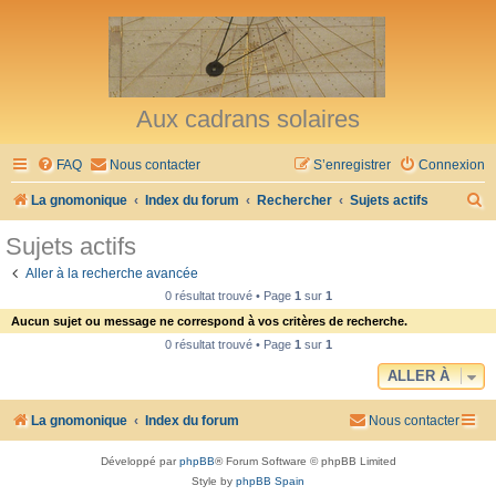
Aux cadrans solaires
FAQ
Nous contacter
S’enregistrer
Connexion
R
La gnomonique
Index du forum
Rechercher
Sujets actifs
e
Sujets actifs
c
Aller à la recherche avancée
h
0 résultat trouvé • Page
1
sur
1
e
Aucun sujet ou message ne correspond à vos critères de recherche.
r
0 résultat trouvé • Page
1
sur
1
c
ALLER À
h
La gnomonique
Index du forum
Nous contacter
e
r
Développé par
phpBB
® Forum Software © phpBB Limited
Style by
phpBB Spain