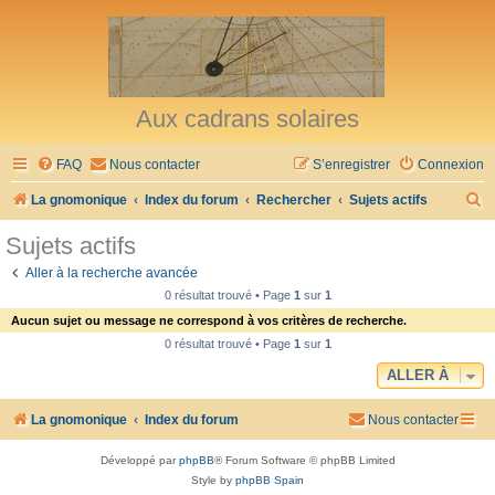
Aux cadrans solaires
FAQ
Nous contacter
S’enregistrer
Connexion
R
La gnomonique
Index du forum
Rechercher
Sujets actifs
e
Sujets actifs
c
Aller à la recherche avancée
h
0 résultat trouvé • Page
1
sur
1
e
Aucun sujet ou message ne correspond à vos critères de recherche.
r
0 résultat trouvé • Page
1
sur
1
c
ALLER À
h
La gnomonique
Index du forum
Nous contacter
e
r
Développé par
phpBB
® Forum Software © phpBB Limited
Style by
phpBB Spain