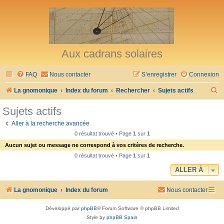
Aux cadrans solaires
FAQ
Nous contacter
S’enregistrer
Connexion
R
La gnomonique
Index du forum
Rechercher
Sujets actifs
e
Sujets actifs
c
Aller à la recherche avancée
h
0 résultat trouvé • Page
1
sur
1
e
Aucun sujet ou message ne correspond à vos critères de recherche.
r
0 résultat trouvé • Page
1
sur
1
c
ALLER À
h
La gnomonique
Index du forum
Nous contacter
e
r
Développé par
phpBB
® Forum Software © phpBB Limited
Style by
phpBB Spain