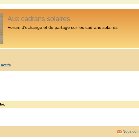
Aux cadrans solaires
Forum d'échange et de partage sur les cadrans solaires
 actifs
he.
Nous cont