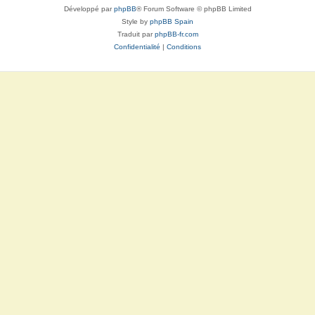
Développé par
phpBB
® Forum Software © phpBB Limited
Style by
phpBB Spain
Traduit par
phpBB-fr.com
Confidentialité
|
Conditions