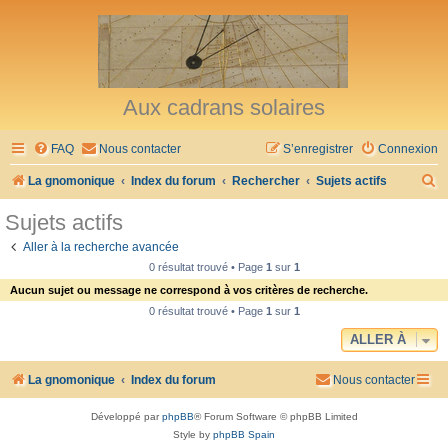
Aux cadrans solaires
FAQ
Nous contacter
S’enregistrer
Connexion
R
La gnomonique
Index du forum
Rechercher
Sujets actifs
e
Sujets actifs
c
Aller à la recherche avancée
h
0 résultat trouvé • Page
1
sur
1
e
Aucun sujet ou message ne correspond à vos critères de recherche.
r
0 résultat trouvé • Page
1
sur
1
c
ALLER À
h
La gnomonique
Index du forum
Nous contacter
e
r
Développé par
phpBB
® Forum Software © phpBB Limited
Style by
phpBB Spain