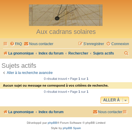
Aux cadrans solaires
FAQ
Nous contacter
S’enregistrer
Connexion
R
La gnomonique
Index du forum
Rechercher
Sujets actifs
e
Sujets actifs
c
Aller à la recherche avancée
h
0 résultat trouvé • Page
1
sur
1
e
Aucun sujet ou message ne correspond à vos critères de recherche.
r
0 résultat trouvé • Page
1
sur
1
c
ALLER À
h
La gnomonique
Index du forum
Nous contacter
e
r
Développé par
phpBB
® Forum Software © phpBB Limited
Style by
phpBB Spain