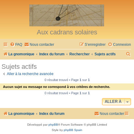
Aux cadrans solaires
FAQ
Nous contacter
S’enregistrer
Connexion
R
La gnomonique
Index du forum
Rechercher
Sujets actifs
e
Sujets actifs
c
Aller à la recherche avancée
h
0 résultat trouvé • Page
1
sur
1
e
Aucun sujet ou message ne correspond à vos critères de recherche.
r
0 résultat trouvé • Page
1
sur
1
c
ALLER À
h
La gnomonique
Index du forum
Nous contacter
e
r
Développé par
phpBB
® Forum Software © phpBB Limited
Style by
phpBB Spain