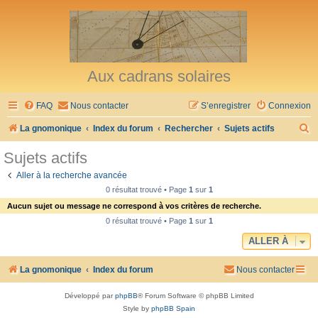
Aux cadrans solaires
FAQ
Nous contacter
S’enregistrer
Connexion
R
La gnomonique
Index du forum
Rechercher
Sujets actifs
e
Sujets actifs
c
Aller à la recherche avancée
h
0 résultat trouvé • Page
1
sur
1
e
Aucun sujet ou message ne correspond à vos critères de recherche.
r
0 résultat trouvé • Page
1
sur
1
c
ALLER À
h
La gnomonique
Index du forum
Nous contacter
e
r
Développé par
phpBB
® Forum Software © phpBB Limited
Style by
phpBB Spain