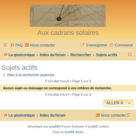
Aux cadrans solaires
FAQ
Nous contacter
S’enregistrer
Connexion
R
La gnomonique
Index du forum
Rechercher
Sujets actifs
e
Sujets actifs
c
Aller à la recherche avancée
h
0 résultat trouvé • Page
1
sur
1
e
Aucun sujet ou message ne correspond à vos critères de recherche.
r
0 résultat trouvé • Page
1
sur
1
c
ALLER À
h
La gnomonique
Index du forum
Nous contacter
e
r
Développé par
phpBB
® Forum Software © phpBB Limited
Style by
phpBB Spain