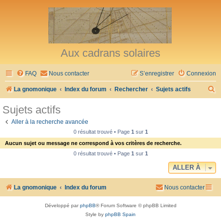
Aux cadrans solaires
FAQ
Nous contacter
S’enregistrer
Connexion
R
La gnomonique
Index du forum
Rechercher
Sujets actifs
e
Sujets actifs
c
Aller à la recherche avancée
h
0 résultat trouvé • Page
1
sur
1
e
Aucun sujet ou message ne correspond à vos critères de recherche.
r
0 résultat trouvé • Page
1
sur
1
c
ALLER À
h
La gnomonique
Index du forum
Nous contacter
e
r
Développé par
phpBB
® Forum Software © phpBB Limited
Style by
phpBB Spain