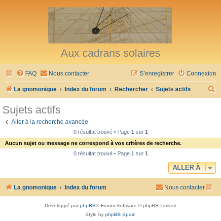
Aux cadrans solaires
FAQ
Nous contacter
S’enregistrer
Connexion
R
La gnomonique
Index du forum
Rechercher
Sujets actifs
e
Sujets actifs
c
Aller à la recherche avancée
h
0 résultat trouvé • Page
1
sur
1
e
Aucun sujet ou message ne correspond à vos critères de recherche.
r
0 résultat trouvé • Page
1
sur
1
c
ALLER À
h
La gnomonique
Index du forum
Nous contacter
e
r
Développé par
phpBB
® Forum Software © phpBB Limited
Style by
phpBB Spain